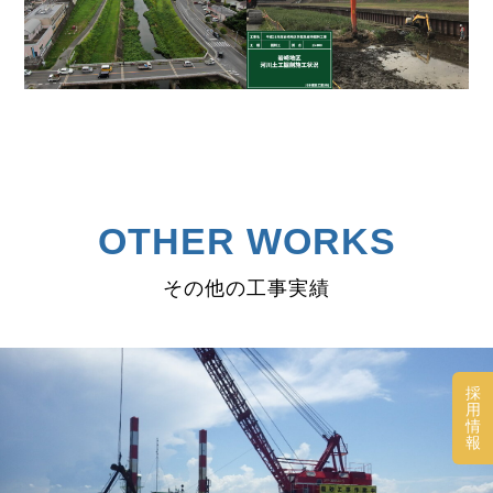
OTHER WORKS
その他の工事実績
採
用
情
報