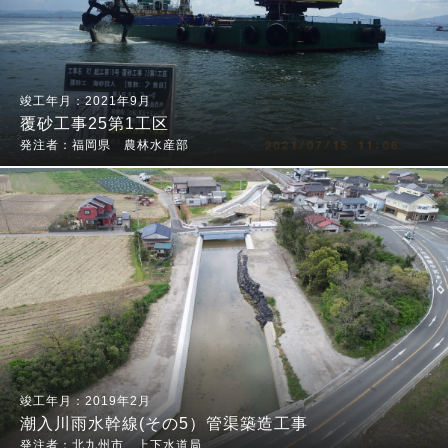
2021年9月
覆砂工事25第1工区
福岡県 農林水産部
2019年2月
潮入川雨水幹線(その5）管渠築造工事
北九州市 上下水道局