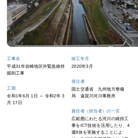
工事名
竣工年月
平成31年岩崎地区外緊急維持
2020年3月
掘削工事
発注者
工期
国土交通省 九州地方整備
令和1年6月 1日 ～ 令和2年 3
局 遠賀川河川事務所
月 17日
責任者（担当者）の一言
広範囲にわたる河川の維持工
事をICT技術を活用したり、4
週8休を実施することによ