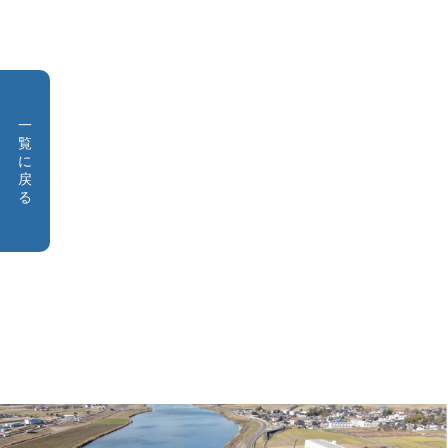
一
覧
に
戻
る