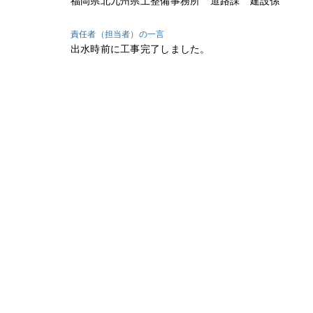
福岡県北九州県土整備事務所 道路課 建設係
責任者（担当者）の一言
出水時前に工事完了しました。