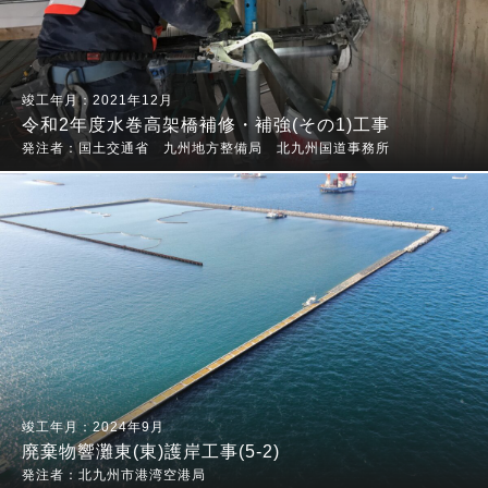
2021年12月
令和2年度水巻高架橋補修・補強(その1)工事
国土交通省 九州地方整備局 北九州国道事務所
2024年9月
廃棄物響灘東(東)護岸工事(5-2)
北九州市港湾空港局