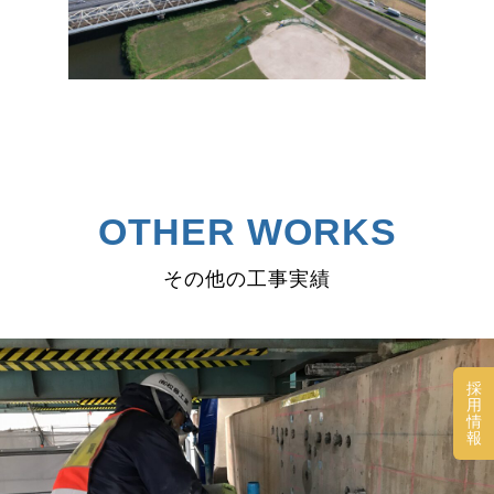
OTHER WORKS
その他の工事実績
採
用
情
報