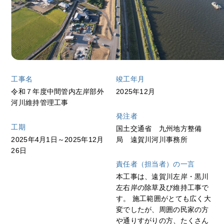
工事名
竣工年月
令和７年度中間管内左岸部外
2025年12月
河川維持管理工事
発注者
工期
国土交通省 九州地方整備
2025年4月1日～2025年12月
局 遠賀川河川事務所
26日
責任者（担当者）の一言
本工事は、遠賀川左岸・黒川
左右岸の除草及び維持工事で
す。 施工範囲がとても広く大
変でしたが、周囲の民家の方
や通りすがりの方、たくさん