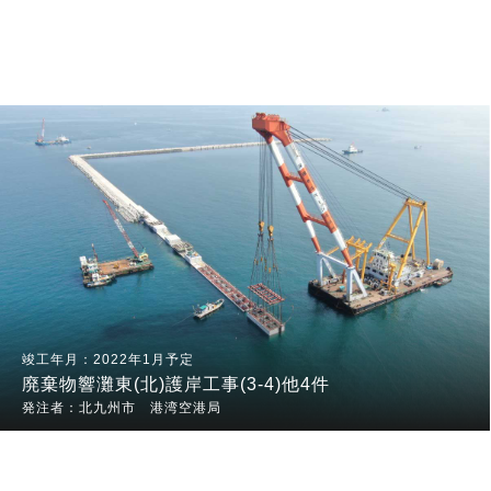
2022年1月予定
廃棄物響灘東(北)護岸工事(3-4)他4件
北九州市 港湾空港局