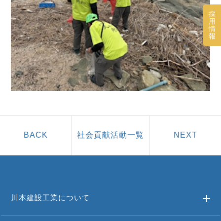
採
用
情
報
社会貢献活動一覧
川本建設工業について