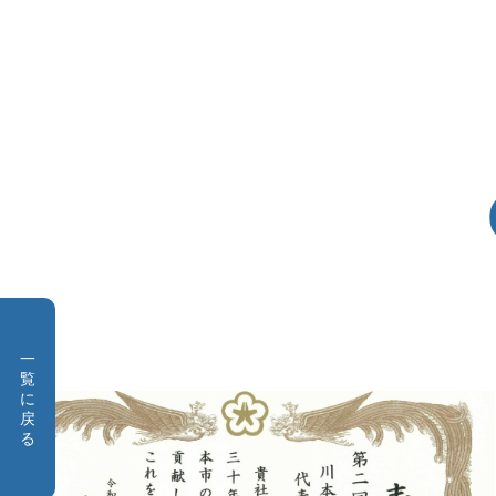
一
覧
に
戻
る